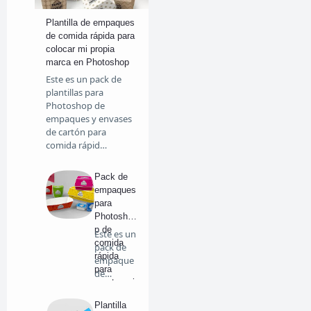
Plantilla de empaques
de comida rápida para
colocar mi propia
marca en Photoshop
Este es un pack de
plantillas para
Photoshop de
empaques y envases
de cartón para
comida rápid…
Pack de
empaques
para
Photosho
p de
Este es un
comida
pack de
rápida
empaque
para
de
montar mi
comida
marca
rápida …
Plantilla