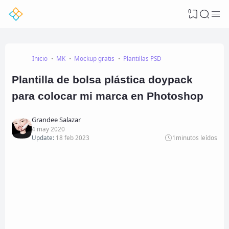
0
Inicio
MK
Mockup gratis
Plantillas PSD
Plantilla de bolsa plástica doypack
para colocar mi marca en Photoshop
Grandee Salazar
4 may 2020
Update:
18 feb 2023
1
minutos leídos