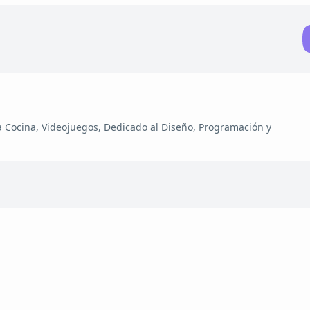
la Cocina, Videojuegos, Dedicado al Diseño, Programación y
5 de mayo de 2020
Pack de empaques para Photoshop de comida
s
rápida para montar mi marca