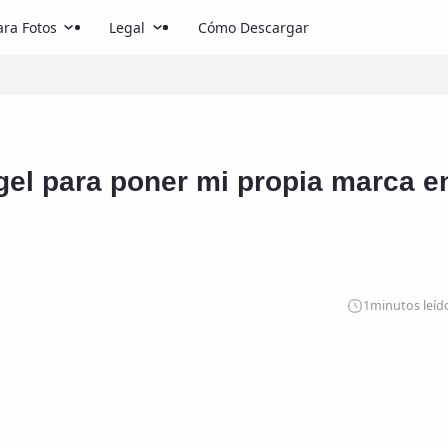
ra Fotos
Legal
Cómo Descargar
 gel para poner mi propia marca e
1
minutos leíd