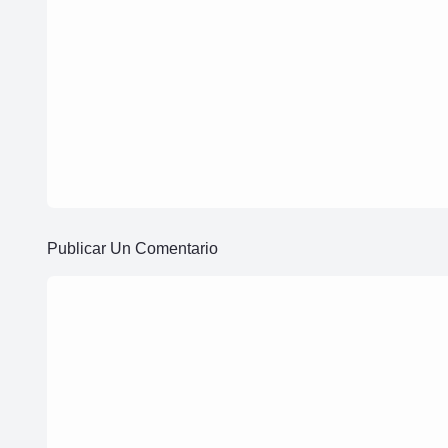
5 de mayo de 2020
Plantilla de empaques de comida rápida para
colocar mi propia marca en Photoshop
5 de mayo de 2020
Plantilla para Photoshop de caja de zapatos
para poner mi propio diseño
Publicar Un Comentario