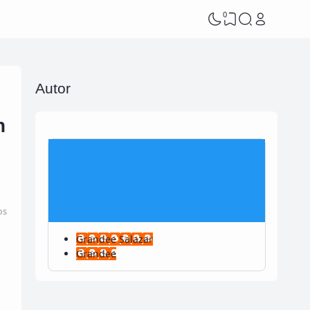
0
Autor
n
os
Grandee Salazar
Grandee