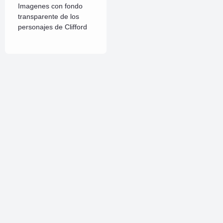
Imagenes con fondo
transparente de los
personajes de Clifford
Sígueme
Linkedin
VK
Pinterest
Instagram
Facebook
X