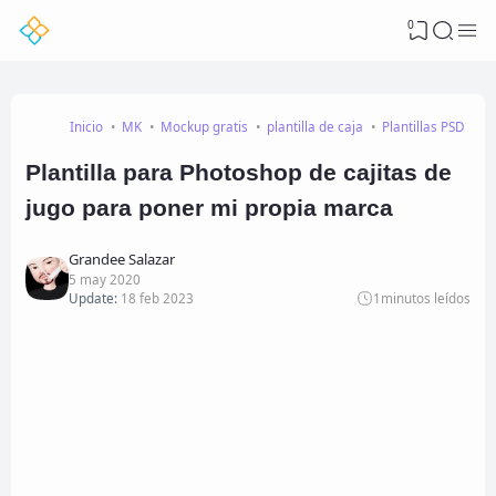
0
Inicio
MK
Mockup gratis
plantilla de caja
Plantillas PSD
Plantilla para Photoshop de cajitas de
jugo para poner mi propia marca
Grandee Salazar
5 may 2020
Update:
18 feb 2023
1
minutos leídos