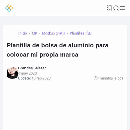
0
Inicio
MK
Mockup gratis
Plantillas PSD
Plantilla de bolsa de aluminio para
colocar mi propia marca
Grandee Salazar
4 may 2020
Update:
18 feb 2023
1
minutos leídos