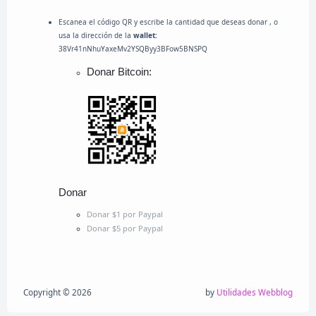
Escanea el código QR y escribe la cantidad que deseas donar , o
usa la dirección de la
wallet:
38Vr41nNhuYaxeMv2YSQByy3BFow5BNSPQ
Donar Bitcoin:
Donar
Donar $1 por Paypal
Donar $5 por Paypal
Copyright ©
2026
by
Utilidades Webblog