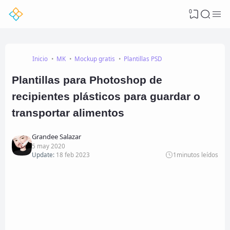
0
Inicio
MK
Mockup gratis
Plantillas PSD
Plantillas para Photoshop de
recipientes plásticos para guardar o
transportar alimentos
Grandee Salazar
5 may 2020
Update:
18 feb 2023
1
minutos leídos