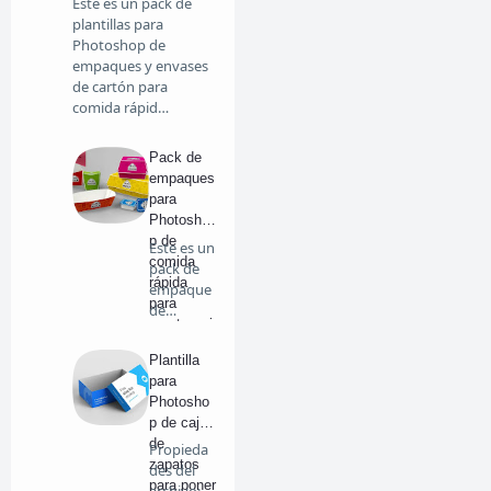
Este es un pack de
plantillas para
Photoshop de
empaques y envases
de cartón para
comida rápid…
Pack de
empaques
para
Photosho
p de
Este es un
comida
pack de
rápida
empaque
para
de
montar mi
comida
marca
rápida …
Plantilla
para
Photosho
p de caja
de
Propieda
zapatos
des del
para poner