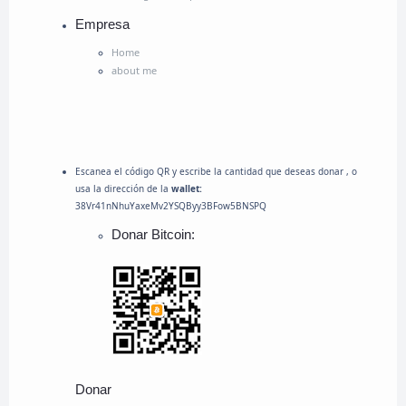
Empresa
Home
about me
Escanea el código QR y escribe la cantidad que deseas donar , o
usa la dirección de la
wallet:
38Vr41nNhuYaxeMv2YSQByy3BFow5BNSPQ
Donar Bitcoin:
Donar